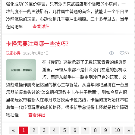
强化成功”的廉价弹窗，只有沙巴克武器店那个昏暗的小房间，一
堆纯度不一的黑铁矿石，几件属性普通的首饰，就能让一个平日里
冷静沉稳的玩家，心跳快到几乎要冲出胸腔。二十多年过去，当年
在网吧里...
查看详细
卡怪需要注意哪一些技巧？
0
3
玩家心得
| 2026年6月27日
在《传奇》这款承载了无数玩家青春的经典网
游里，卡怪从来都不是什么旁门左道的投机取
巧，而是从新手村一路走到沙巴克的玩家，必
须刻进操作肌肉记忆里的核心生存智慧。从当年网吧里挤在一台显
示器前凑着头讨论“怎么把祖玛教主卡在柱子后面”，到如今复古服
里老玩家带着新人在赤月峡谷摸索卡位路线，卡怪的技巧始终串联
着每一代传奇玩家的成长路径。很多新手总觉得卡怪就是找个障碍
物把怪...
查看详细
«
1
2
3
4
5
6
7
8
9
10
»