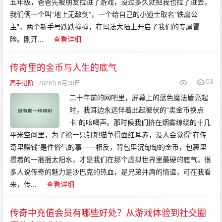
五年级，爸爸先被朋友拉进了游戏，没过多久就把我也拉了进去，
我们俩一个叫“地上无敌剑”，一个给自己的小道士取名“铁扇公
主”，两个新手号跌跌撞撞，在玛法大陆上开启了我们的专属冒
险。刚开...
查看详细
传奇里的金币与人生的底气
0
3
高手进阶
| 2026年6月30日
二十年前的网吧里，屏幕上的蓝色魔法盾亮起
时，我耳边永远伴着此起彼伏的“卖金币换点
卡”的吆喝声。那时候我们挤在烟雾缭绕的十几
平米空间里，为了抢一只钉耙猫争得面红耳赤，没人会觉得“在传
奇里赚钱”是件俗气的事——相反，背包里沉甸甸的金币，包裹里
攒着的一捆捆太阳水，才是我们在那个虚拟世界里最硬的底气。很
多人说传奇的魅力是沙巴克的热血，是兄弟并肩的情谊，可在我看
来，传...
查看详细
传奇中充值会员有哪些好处？从游戏体验到社交圈