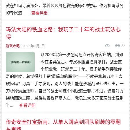
藏在祖玛寺庙深处，带着淡淡绿色微光的泰坦戒指。作为祖玛系列
的专属道...
查看详细
玛法大陆的铁血之路：我玩了二十年的战士玩法心
得
0
6
游戏攻略
| 2026年7月3日
从2003年第一次在网吧点开传奇客户端，到如
今在各类复古、专属私服里摸爬滚打，战士这
个职业我一玩就是二十年。很多新手刚接触传
奇的时候，总觉得战士是“最简单的职业”——不就是拿着刀冲上去
砍怪吗？可真上手才发现，别人的战士能在沙城战里七进七出，一
刀秒掉满血法师，自己的战士却连个同级道士都打不过，追着对方
绕地图跑三圈，最后被毒得药尽人亡。我见过太多玩家玩战士玩到
半...
查看详细
传奇安全打宝指南：从单人蹲点到团队刷装的零翻
车思路