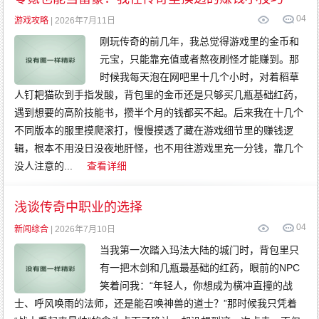
0
4
游戏攻略
| 2026年7月11日
刚玩传奇的前几年，我总觉得游戏里的金币和
元宝，只能靠充值或者熬夜刷怪才能赚到。那
时候我每天泡在网吧里十几个小时，对着稻草
人钉耙猫砍到手指发酸，背包里的金币还是只够买几瓶基础红药，
遇到想要的高阶技能书，攒半个月的钱都买不起。后来我在十几个
不同版本的服里摸爬滚打，慢慢摸透了藏在游戏细节里的赚钱逻
辑，根本不用没日没夜地肝怪，也不用往游戏里充一分钱，靠几个
没人注意的...
查看详细
浅谈传奇中职业的选择
0
4
新闻综合
| 2026年7月10日
当我第一次踏入玛法大陆的城门时，背包里只
有一把木剑和几瓶最基础的红药，眼前的NPC
笑着问我：“年轻人，你想成为横冲直撞的战
士、呼风唤雨的法师，还是能召唤神兽的道士？”那时候我只凭着