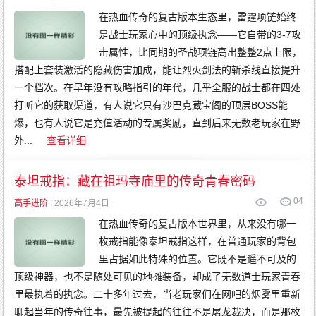
在热血传奇的复古版本生态里，雷霆项链始终
是战士玩家心中的顶级执念——它自带的3-7攻
击属性，比同期的圣战项链高出整整2点上限，
搭配上套装激活的隐藏伤害加成，能让烈火剑法的斩杀线直接提升
一个档次。在早年没有攻略指引的年代，几乎全服的战士都在四处
打听它的获取渠道，有人说它只有沙巴克藏宝阁的顶层BOSS能
爆，也有人说它是充值活动的专属奖励，直到后来无数老玩家在野
外...
查看详细
泰坦戒指：藏在祖玛寺庙里的传奇青春密码
0
4
高手进阶
| 2026年7月4日
在热血传奇的复古版本世界里，从来没有哪一
枚戒指能像泰坦戒指这样，在普通玩家的背包
里占据如此特殊的位置。它既不是遥不可及的
顶级神器，也不是随处可见的地摊装备，却成了无数道士玩家青春
里最执着的执念。二十多年过去，当老玩家们在网吧的烟雾里重新
聊起当年的传奇往事，最先被提起的往往不是屠龙裁决，而是那枚