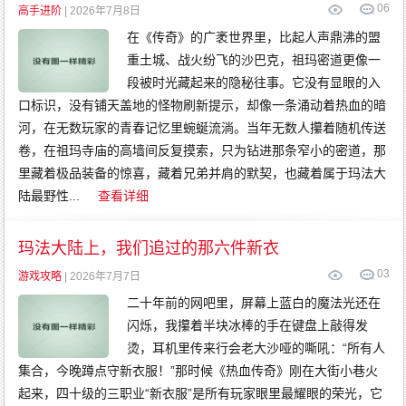
0
6
高手进阶
| 2026年7月8日
在《传奇》的广袤世界里，比起人声鼎沸的盟
重土城、战火纷飞的沙巴克，祖玛密道更像一
段被时光藏起来的隐秘往事。它没有显眼的入
口标识，没有铺天盖地的怪物刷新提示，却像一条涌动着热血的暗
河，在无数玩家的青春记忆里蜿蜒流淌。当年无数人攥着随机传送
卷，在祖玛寺庙的高墙间反复摸索，只为钻进那条窄小的密道，那
里藏着极品装备的惊喜，藏着兄弟并肩的默契，也藏着属于玛法大
陆最野性...
查看详细
玛法大陆上，我们追过的那六件新衣
0
3
游戏攻略
| 2026年7月7日
二十年前的网吧里，屏幕上蓝白的魔法光还在
闪烁，我攥着半块冰棒的手在键盘上敲得发
烫，耳机里传来行会老大沙哑的嘶吼：“所有人
集合，今晚蹲点守新衣服！”那时候《热血传奇》刚在大街小巷火
起来，四十级的三职业“新衣服”是所有玩家眼里最耀眼的荣光，它