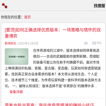
找搜服
首
你现在的位置：
首页
页
游
戏
[置顶]如何正确选择优质版本：一场策略与情怀的双
攻
略
重博弈
高
手
进
0
61
新闻综合
| 2025年11月3日
阶
玩
在传奇游戏的江湖中，版本选择如同侠客挑选
家
心
得
佩剑——合适的武器能助你披荆斩棘，而错配
新
闻
的装备可能让你在新手村踌躇不前。面对市场
综
合
上琳琅满目的私服、官服、复古服、变态服，玩家如何穿透营销迷
雾，找到真正契合自身需求的版本？本文将从游戏生态、个人定
位、技术细节三个维度，为传奇玩家构建一套科学的版本选择方法
论。 一、破除认知误区：版本选择不是“非黑即白”的赌博许多...
查看详细
零氪也能当富豪：我在传奇里摸透的赚钱小技巧