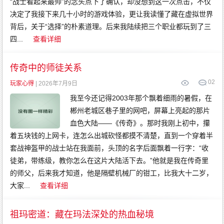
“战士看起来最帅”的念头点下了确认，却没想到这一次点击，不仅
决定了我接下来几十小时的游戏体验，更让我读懂了藏在虚拟世界
背后，关于“选择”的朴素道理。后来我陆续把三个职业都玩到了三
四...
查看详细
传奇中的师徒关系
0
2
玩家心得
| 2026年7月9日
我至今还记得2003年那个飘着细雨的暑假，在
郴州老城区巷子里的网吧，屏幕上亮起的那片
血色大陆——《传奇》。那时我刚上初中，攥
着五块钱的上网卡，连怎么出城砍怪都摸不清楚，直到一个穿着半
套战神盔甲的战士站在我面前，头顶的名字后面飘着一行字：“收
徒弟，带练级，教你怎么在这片大陆活下去。”他就是我在传奇里
的师父，后来我才知道，他是隔壁机械厂的钳工，比我大十二岁，
大家...
查看详细
祖玛密道：藏在玛法深处的热血秘境