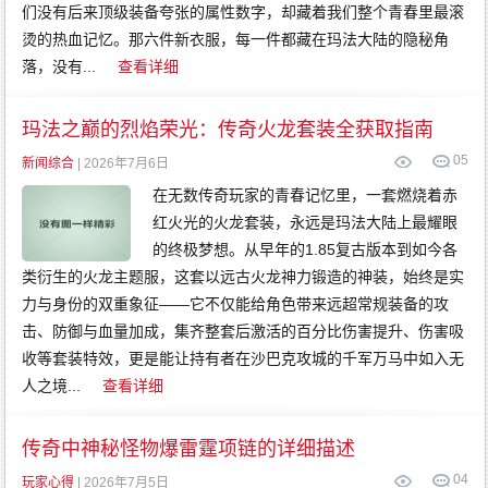
们没有后来顶级装备夸张的属性数字，却藏着我们整个青春里最滚
烫的热血记忆。那六件新衣服，每一件都藏在玛法大陆的隐秘角
落，没有...
查看详细
玛法之巅的烈焰荣光：传奇火龙套装全获取指南
0
5
新闻综合
| 2026年7月6日
在无数传奇玩家的青春记忆里，一套燃烧着赤
红火光的火龙套装，永远是玛法大陆上最耀眼
的终极梦想。从早年的1.85复古版本到如今各
类衍生的火龙主题服，这套以远古火龙神力锻造的神装，始终是实
力与身份的双重象征——它不仅能给角色带来远超常规装备的攻
击、防御与血量加成，集齐整套后激活的百分比伤害提升、伤害吸
收等套装特效，更是能让持有者在沙巴克攻城的千军万马中如入无
人之境...
查看详细
传奇中神秘怪物爆雷霆项链的详细描述
0
4
玩家心得
| 2026年7月5日