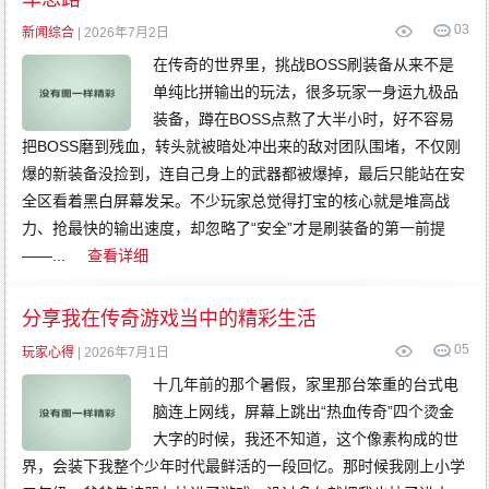
0
3
新闻综合
| 2026年7月2日
在传奇的世界里，挑战BOSS刷装备从来不是
单纯比拼输出的玩法，很多玩家一身运九极品
装备，蹲在BOSS点熬了大半小时，好不容易
把BOSS磨到残血，转头就被暗处冲出来的敌对团队围堵，不仅刚
爆的新装备没捡到，连自己身上的武器都被爆掉，最后只能站在安
全区看着黑白屏幕发呆。不少玩家总觉得打宝的核心就是堆高战
力、抢最快的输出速度，却忽略了“安全”才是刷装备的第一前提
——...
查看详细
分享我在传奇游戏当中的精彩生活
0
5
玩家心得
| 2026年7月1日
十几年前的那个暑假，家里那台笨重的台式电
脑连上网线，屏幕上跳出“热血传奇”四个烫金
大字的时候，我还不知道，这个像素构成的世
界，会装下我整个少年时代最鲜活的一段回忆。那时候我刚上小学